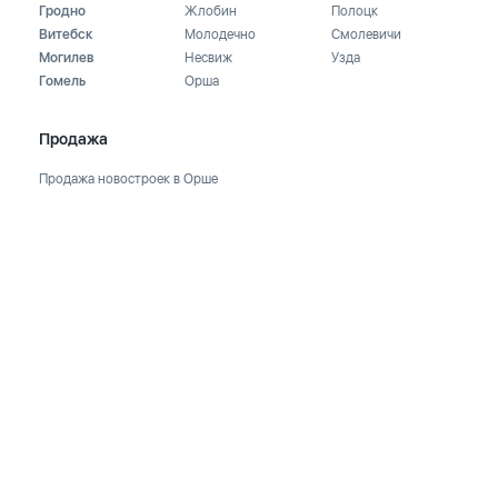
Гродно
Жлобин
Полоцк
Витебск
Молодечно
Смолевичи
Могилев
Несвиж
Узда
Гомель
Орша
Продажа
Продажа новостроек в Орше
Продажа квартир в Орше
Продажа комнат в Орше
Продажа коттеджей в Орше
Продажа офисов, помещений в Орше
Продажа земельных участков в Орше
Аренда
Аренда квартир в Орше
Аренда комнат в Орше
Аренда коттеджей в Орше
Аренда офисов, помещений в Орше
Краткосрочная аренда